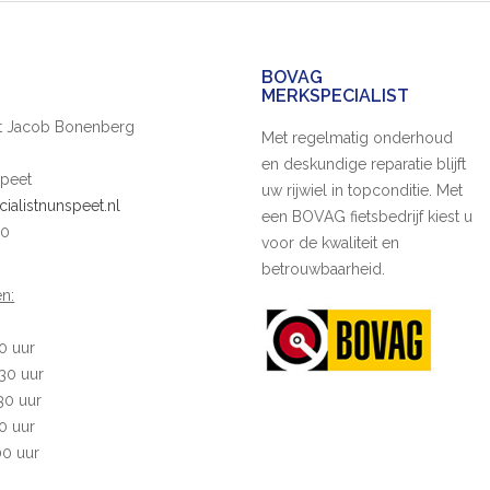
BOVAG
MERKSPECIALIST
ist Jacob Bonenberg
Met regelmatig onderhoud
en deskundige reparatie blijft
peet
uw rijwiel in topconditie. Met
cialistnunspeet.nl
een BOVAG fietsbedrijf kiest u
20
voor de kwaliteit en
betrouwbaarheid.
n:
30 uur
:30 uur
:30 uur
30 uur
00 uur