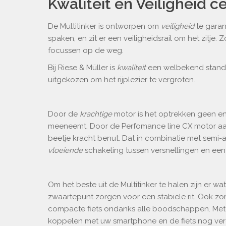
Kwaliteit en Veiligheid c
De Multitinker is ontworpen om
veiligheid
te garan
spaken, en zit er een veiligheidsrail om het zitje. Z
focussen op de weg.
Bij Riese & Müller is
kwaliteit
een welbekend standa
uitgekozen om het rijplezier te vergroten.
Door de
krachtige
motor is het optrekken geen e
meeneemt. Door de Perfomance line CX motor aan 
beetje kracht benut. Dat in combinatie met semi-
vloeiende
schakeling tussen versnellingen en een
Om het beste uit de Multitinker te halen zijn er w
zwaartepunt zorgen voor een stabiele rit. Ook zo
compacte fiets ondanks alle boodschappen. Met 
koppelen met uw smartphone en de fiets nog verd