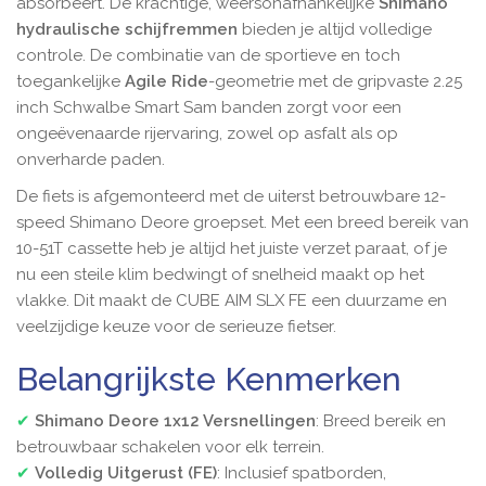
absorbeert.
De krachtige, weersonafhankelijke
Shimano
hydraulische schijfremmen
bieden je altijd volledige
controle. De combinatie van de sportieve en toch
toegankelijke
Agile Ride
-geometrie met de gripvaste 2.25
inch Schwalbe Smart Sam banden zorgt voor een
ongeëvenaarde rijervaring, zowel op asfalt als op
onverharde paden.
De fiets is afgemonteerd met de uiterst betrouwbare 12-
speed Shimano Deore groepset. Met een breed bereik van
10-51T cassette heb je altijd het juiste verzet paraat, of je
nu een steile klim bedwingt of snelheid maakt op het
vlakke. Dit maakt de CUBE AIM SLX FE een duurzame en
veelzijdige keuze voor de serieuze fietser.
Belangrijkste Kenmerken
✔
Shimano Deore 1x12 Versnellingen
: Breed bereik en
betrouwbaar schakelen voor elk terrein.
✔
Volledig Uitgerust (FE)
: Inclusief spatborden,