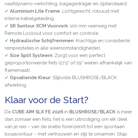
naafdynamo-verlichting, bagagedrager en zijstandaard.
✔
Aluminium Lite Frame
: Lichtgewicht, robuust met
interne kabelgeleiding.
✔
SR Suntour XCM Voorvork
: 100 mm veerweg met
Remote Lockout voor comfort en controle.
✔
Hydraulische Schijfremmen
: Krachtige en consistente
remprestaties in alle weersomstandigheden.
✔
Size Split Systeem
: Zorgt voor een perfect
geproportioneerde fiets (27.5" of 29" wielen afhankelijk van
framemaat).
✔
Opvallende Kleur
: Stijlvolle BLUSHROSE/BLACK
afwerking.
Klaar voor de Start?
De
CUBE AIM SLX FE 2026
in
BLUSHROSE/BLACK
is meer
dan zomaar een fiets; het is een uitnodiging om elk deel
van je reis – van de snelle forenzenrit tot een spontaan
bosavontuur – met vertrouwen en stijl te omarmen. Stap