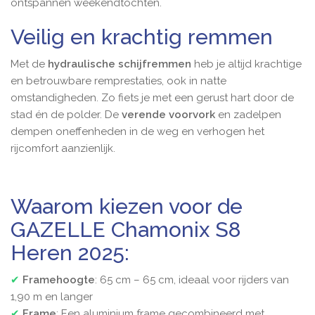
ontspannen weekendtochten.
Veilig en krachtig remmen
Met de
hydraulische schijfremmen
heb je altijd krachtige
en betrouwbare remprestaties, ook in natte
omstandigheden. Zo fiets je met een gerust hart door de
stad én de polder. De
verende voorvork
en zadelpen
dempen oneffenheden in de weg en verhogen het
rijcomfort aanzienlijk.
Waarom kiezen voor de
GAZELLE Chamonix S8
Heren 2025:
✔
Framehoogte
: 65 cm – 65 cm, ideaal voor rijders van
1,90 m en langer
✔
Frame
: Een aluminium frame gecombineerd met