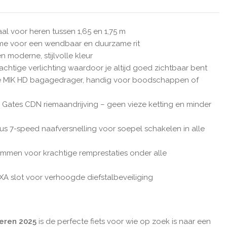
aal voor heren tussen 1,65 en 1,75 m
ame voor een wendbaar en duurzame rit
n moderne, stijlvolle kleur
chtige verlichting waardoor je altijd goed zichtbaar bent
he MIK HD bagagedrager, handig voor boodschappen of
Gates CDN riemaandrijving – geen vieze ketting en minder
us 7-speed naafversnelling voor soepel schakelen in alle
remmen voor krachtige remprestaties onder alle
AXA slot voor verhoogde diefstalbeveiliging
Heren 2025
is de perfecte fiets voor wie op zoek is naar een