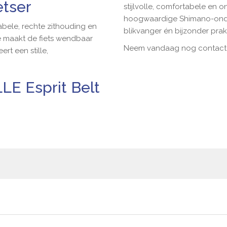
etser
stijlvolle, comfortabele en
hoogwaardige Shimano-onder
abele, rechte zithouding en
blikvanger én bijzonder prak
e maakt de fiets wendbaar
Neem vandaag nog contact m
rt een stille,
E Esprit Belt