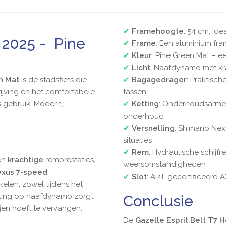
✔
Framehoogte
: 54 cm, ide
 2025 - Pine
✔
Frame
: Een aluminium fr
✔
Kleur
: Pine Green Mat – ee
✔
Licht
: Naafdynamo met kra
n Mat
is dé stadsfiets die
✔
Bagagedrager
: Praktisc
rijving en het comfortabele
tassen
s gebruik. Modern,
✔
Ketting
: Onderhoudsarme 
onderhoud
✔
Versnelling
: Shimano Nex
situaties
✔
Rem
: Hydraulische schijf
en
krachtige
remprestaties,
weersomstandigheden
xus 7
-
speed
✔
Slot
: ART-gecertificeerd 
elen, zowel tijdens het
chting op naafdynamo
zorgt
Conclusie
ijen hoeft te vervangen.
De
Gazelle Esprit Belt T7 