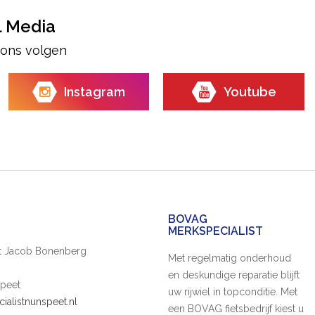
l Media
e ons volgen
Instagram
Youtube
BOVAG
MERKSPECIALIST
ist Jacob Bonenberg
Met regelmatig onderhoud
en deskundige reparatie blijft
peet
uw rijwiel in topconditie. Met
cialistnunspeet.nl
een BOVAG fietsbedrijf kiest u