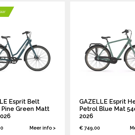
baar
E Esprit Belt
GAZELLE Esprit H
Pine Green Matt
Petrol Blue Mat 5
026
2026
00
Meer info >
€ 749,00
Me