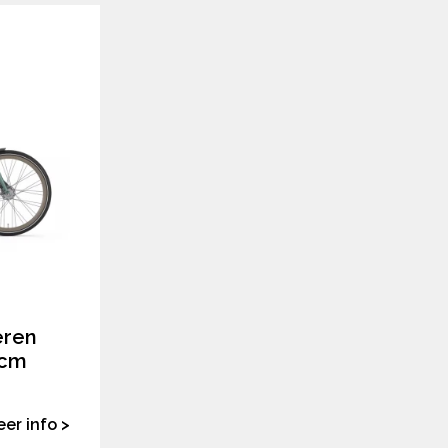
eren
4cm
er info >