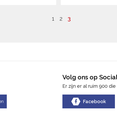
1
2
3
Volg ons op Socia
Er zijn er al ruim 900 di
Facebook
en