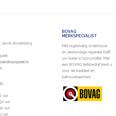
BOVAG
MERKSPECIALIST
ist Jacob Bonenberg
Met regelmatig onderhoud
en deskundige reparatie blijft
peet
uw rijwiel in topconditie. Met
cialistnunspeet.nl
een BOVAG fietsbedrijf kiest u
20
voor de kwaliteit en
betrouwbaarheid.
n:
30 uur
:30 uur
:30 uur
30 uur