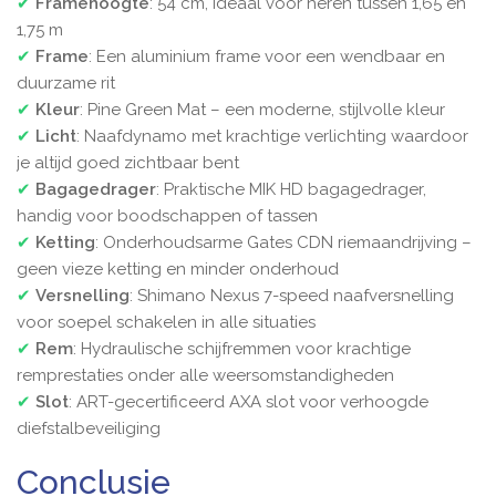
✔
Framehoogte
: 54 cm, ideaal voor heren tussen 1,65 en
1,75 m
✔
Frame
: Een aluminium frame voor een wendbaar en
duurzame rit
✔
Kleur
: Pine Green Mat – een moderne, stijlvolle kleur
✔
Licht
: Naafdynamo met krachtige verlichting waardoor
je altijd goed zichtbaar bent
✔
Bagagedrager
: Praktische MIK HD bagagedrager,
handig voor boodschappen of tassen
✔
Ketting
: Onderhoudsarme Gates CDN riemaandrijving –
geen vieze ketting en minder onderhoud
✔
Versnelling
: Shimano Nexus 7-speed naafversnelling
voor soepel schakelen in alle situaties
✔
Rem
: Hydraulische schijfremmen voor krachtige
remprestaties onder alle weersomstandigheden
✔
Slot
: ART-gecertificeerd AXA slot voor verhoogde
diefstalbeveiliging
Conclusie