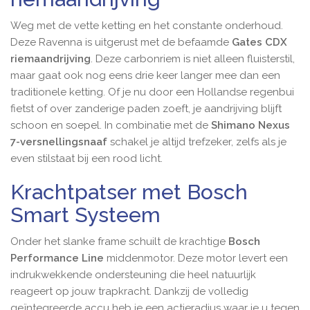
Weg met de vette ketting en het constante onderhoud.
Deze Ravenna is uitgerust met de befaamde
Gates CDX
riemaandrijving
. Deze carbonriem is niet alleen fluisterstil,
maar gaat ook nog eens drie keer langer mee dan een
traditionele ketting. Of je nu door een Hollandse regenbui
fietst of over zanderige paden zoeft, je aandrijving blijft
schoon en soepel. In combinatie met de
Shimano Nexus
7-versnellingsnaaf
schakel je altijd trefzeker, zelfs als je
even stilstaat bij een rood licht.
Krachtpatser met Bosch
Smart Systeem
Onder het slanke frame schuilt de krachtige
Bosch
Performance Line
middenmotor. Deze motor levert een
indrukwekkende ondersteuning die heel natuurlijk
reageert op jouw trapkracht. Dankzij de volledig
geïntegreerde accu heb je een actieradius waar je u tegen