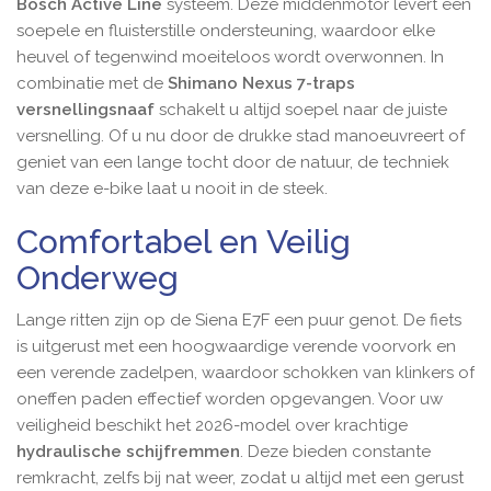
Bosch Active Line
systeem. Deze middenmotor levert een
soepele en fluisterstille ondersteuning, waardoor elke
heuvel of tegenwind moeiteloos wordt overwonnen. In
combinatie met de
Shimano Nexus 7-traps
versnellingsnaaf
schakelt u altijd soepel naar de juiste
versnelling. Of u nu door de drukke stad manoeuvreert of
geniet van een lange tocht door de natuur, de techniek
van deze e-bike laat u nooit in de steek.
Comfortabel en Veilig
Onderweg
Lange ritten zijn op de Siena E7F een puur genot. De fiets
is uitgerust met een hoogwaardige verende voorvork en
een verende zadelpen, waardoor schokken van klinkers of
oneffen paden effectief worden opgevangen. Voor uw
veiligheid beschikt het 2026-model over krachtige
hydraulische schijfremmen
. Deze bieden constante
remkracht, zelfs bij nat weer, zodat u altijd met een gerust