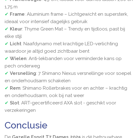
1,75 m
✔
Frame
: Aluminium frame – Lichtgewicht en supersterk,
ideaal voor intensief dagelijks gebruik
✔
Kleur
: Thyme Green Mat – Trendy en tijdloos, past bij
elke stijl
✔
Licht
: Naafdynamo met krachtige LED-verlichting
waardoor je altijd goed zichtbaar bent
✔
Wielen
: Anti-lekbanden voor verminderde kans op
pech onderweg
✔
Versnelling
: 7 Shimano Nexus versnellinge voor soepel
en onderhoudsarm schakelen
✔
Rem
: Shimano Rollerbrakes voor en achter – krachtig
en onderhoudsarm, ook bij nat weer
✔
Slot
: ART-gecertificeerd AXA slot - geschikt voor
verzekeringen
Conclusie
De
Gazelle Esprit T7 Dames 2025
is dé betrouwbare